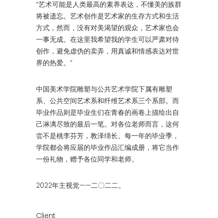
“艺术可能是人类最高的素养表达，不懂美的族群
将被遗忘。艺术创作是艺术家的生存方式和生活
方式，然而，没有对美渴望的观众，艺术家也会
一事无成。在这里我希望我的学生可以严肃对待
创作，避免虚伪的卖弄，用真诚和情感表达对世
界的热爱。”
中国美术学院雕塑与公共艺术学院下属有雕塑
系、公共空间艺术系和纤维艺术系三个系部。而
毕业作品则是毕业生们在青春的画卷上描绘出自
己淋漓尽致的最后一笔。对各位老师而言，这何
尝不是桃李芬芳，教泽绵长。每一年的毕业季，
学院都会将应届的毕业作品汇编成册，将它当作
一份礼物，赠予各位同学和老师。
2022年主视觉——二〇二二。
Client